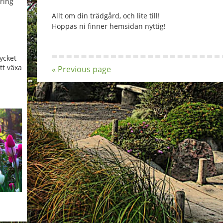
kring
Allt om din trädgård, och lite till!
Hoppas ni finner hemsidan nyttig!
ycket
tt växa
« Previous page