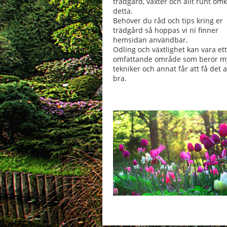
trädgård, växter och allt runt om
detta.
Behöver du råd och tips kring er
trädgård så hoppas vi ni finner
hemsidan användbar.
Odling och växtlighet kan vara ett
omfattande område som berör m
tekniker och annat får att få det a
bra.