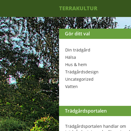
TERRAKULTUR
Gör ditt val
Din trädgård
Hälsa
Hus & hem
Trädgårdsdesign
Uncategorized
Vatten
Trädgårdsportalen
Trädgårdsportalen handlar om